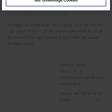
Nur notwendige Cookies
Überzeugen Sie sich selbst:
Mon­tags bis Don­ners­tags von 07.00 bis 15.30 Uhr und Frei­
tags von 07.00 bis 13.00 Uhr sind wir tele­fo­nisch für Sie da.
Wir nen­nen Ihnen gern Händ­ler in Ihrer Nähe, die unse­re
Pro­duk­te führen.
Klemafol GmbH
Elbe­str. 31–33
45478 Mül­heim an der Ruhr
Deutschland
Tele­fon: +49 208 82 84 627
E‑Mail:
info@klemafol.de