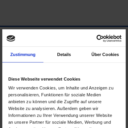
Zustimmung
Details
Über Cookies
FAQ
Diese Webseite verwendet Cookies
Es gibt eine Rei­he von Fra­gen, die immer wie­der an uns
Wir verwenden Cookies, um Inhalte und Anzeigen zu
her­an­ge­tra­gen wer­den. Damit die häu­figs­ten von ihnen zu
personalisieren, Funktionen für soziale Medien
jeder Zeit eine Ant­wort fin­den, haben wir sie nach­ste­hend
anbieten zu können und die Zugriffe auf unsere
zusam­men­ge­tra­gen. Wir wol­len die­sen Bereich suk­zes­si­ve
Website zu analysieren. Außerdem geben wir
aus­bau­en. Bit­te kon­tak­tie­ren Sie uns, wenn Sie wei­te­re Fra­
Informationen zu Ihrer Verwendung unserer Website
gen oder Anre­gun­gen hier­zu haben – herz­li­chen Dank.
an unsere Partner für soziale Medien, Werbung und