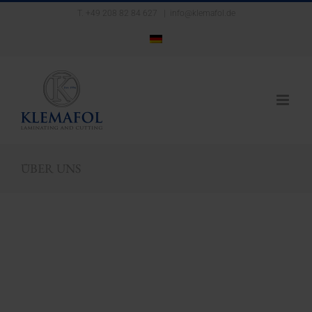
Zum
T. +49 208 82 84 627
|
info@klemafol.de
Inhalt
springen
ÜBER UNS