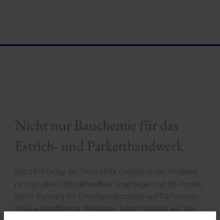
Nicht nur Bauchemie für das
Estrich- und Parketthandwerk
Seit 1978 fer­tigt die Fir­ma
GmbH Pro­duk­te
GERA
CHE­MIE
rund um den Fuß­bo­den­auf­bau. Ange­fan­gen hat die Pro­duk­
ti­on in Duis­burg mit Est­rich­zu­satz­mit­teln und Dämm­strei­
fen aus par­af­fi­nier­ter Well­pap­pe, bevor Pro­duk­te aus Bitu­